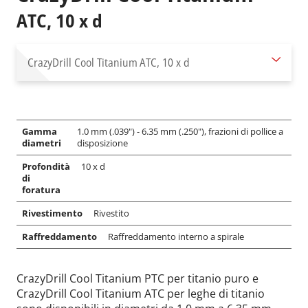
ATC, 10 x d
CrazyDrill Cool Titanium
ATC, 10 x d
Gamma
1.0 mm (.039") - 6.35 mm (.250"), frazioni di pollice a
diametri
disposizione
Profondità
10 x d
di
foratura
Rivestimento
Rivestito
Raffreddamento
Raffreddamento interno a spirale
CrazyDrill Cool Titanium PTC per titanio puro e
CrazyDrill Cool Titanium ATC per leghe di titanio