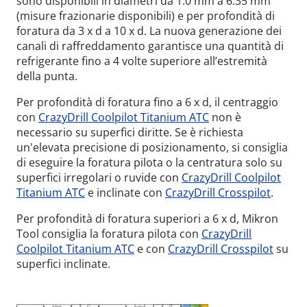
sono disponibili in diametri da 1.0 mm a 6.35 mm
(misure frazionarie disponibili) e per profondità di
foratura da 3 x d a 10 x d. La nuova generazione dei
canali di raffreddamento garantisce una quantità di
refrigerante fino a 4 volte superiore all’estremità
della punta.
Per profondità di foratura fino a 6 x d, il centraggio
con
CrazyDrill Coolpilot Titanium ATC
non è
necessario su superfici diritte. Se è richiesta
un'elevata precisione di posizionamento, si consiglia
di eseguire la foratura pilota o la centratura solo su
superfici irregolari o ruvide con
CrazyDrill Coolpilot
Titanium ATC
e inclinate con
CrazyDrill Crosspilot
.
Per profondità di foratura superiori a 6 x d, Mikron
Tool consiglia la foratura pilota con
CrazyDrill
Coolpilot Titanium ATC
e con
CrazyDrill Crosspilot
su
superfici inclinate.