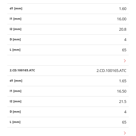
1.60
16.00
20.8
4
65
2.CD.100165.ATC
1.65
16.50
21.5
4
65