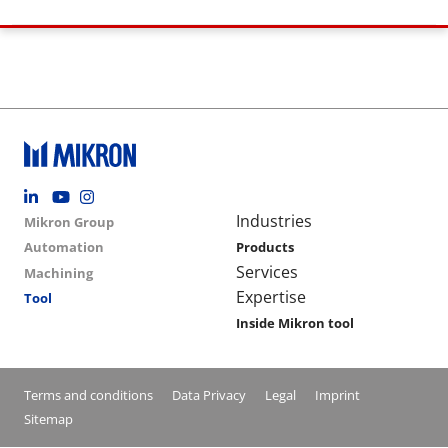
Footer social
Group menu
Main navigation
Industries
Mikron Group
Automation
Products
Services
Machining
Expertise
Tool
Inside Mikron tool
Conditions footer menu
Terms and conditions
Data Privacy
Legal
Imprint
Sitemap