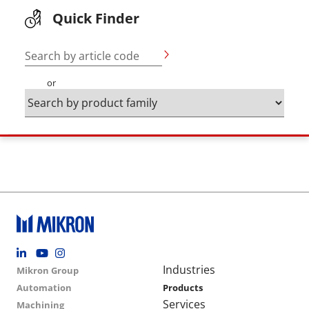
Quick Finder
Search by article code
or
Footer social
Group menu
Main navigation
Industries
Mikron Group
Automation
Products
Services
Machining