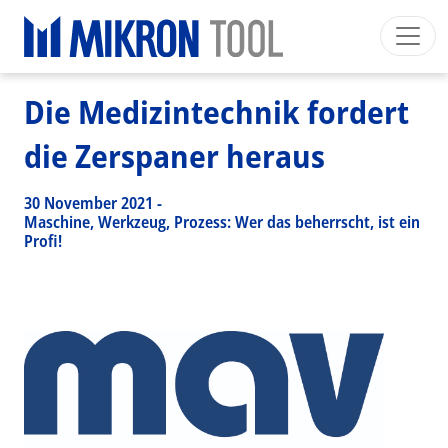
Breadcrumb
Skip to main content
HOME
>
NEWS EVENTS
>
PRESS NEWS
>
DIE MEDIZINTECHNIK FORDERT DIE ZERSPANER HERAUS
Mikron Group
Automation
Machining
Tool
Die Medizintechnik fordert
English EU
Private Area
Download
die Zerspaner heraus
Main navigation
INDUSTRIES
30 November 2021
-
PRODUCTS
Maschine, Werkzeug, Prozess: Wer das beherrscht, ist ein
Profi!
SERVICES
EXPERTISE
INSIDE MIKRON TOOL