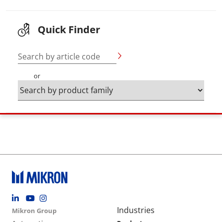
Quick Finder
Search by article code
or
Footer social
Group menu
Main navigation
Industries
Mikron Group