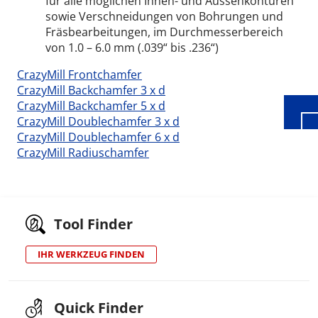
für alle möglichen Innen- und Aussenkonturen
sowie Verschneidungen von Bohrungen und
Wid
Fräsbearbeitungen, im Durchmesserbereich
von 1.0 – 6.0 mm (.039“ bis .236“)
CrazyMill Frontchamfer
CrazyMill Backchamfer 3 x d
CrazyMill Backchamfer 5 x d
CrazyMill Doublechamfer 3 x d
CrazyMill Doublechamfer 6 x d
CrazyMill Radiuschamfer
Tool Finder
IHR WERKZEUG FINDEN
Quick Finder