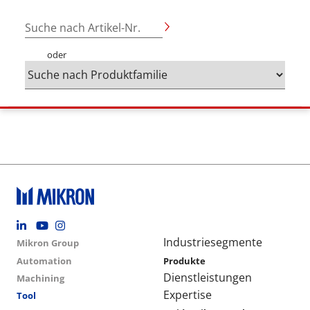
Suche nach Artikel-Nr.
oder
Footer social
Group menu
Main navigation
Industriesegmente
Mikron Group
Automation
Produkte
Dienstleistungen
Machining
Expertise
Tool