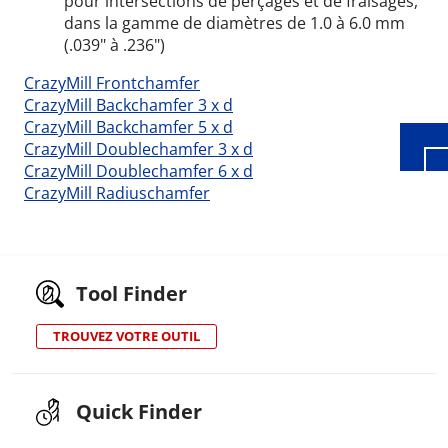
pour intersections de perçages et de fraisages,
dans la gamme de diamètres de 1.0 à 6.0 mm
Wid
(.039" à .236")
CrazyMill Frontchamfer
CrazyMill Backchamfer 3 x d
CrazyMill Backchamfer 5 x d
CrazyMill Doublechamfer 3 x d
CrazyMill Doublechamfer 6 x d
CrazyMill Radiuschamfer
Tool Finder
TROUVEZ VOTRE OUTIL
Quick Finder