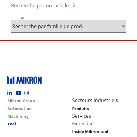
Recherche par no. article
or
Footer social
Group menu
Main navigation
Secteurs Industriels
Mikron Group
Automation
Produits
Services
Machining
Expertise
Tool
Inside Mikron tool