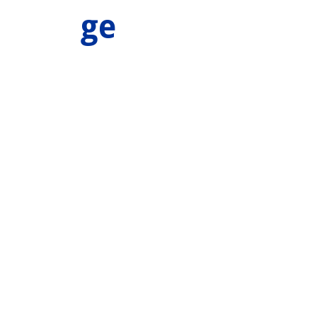
ge
Tool Finder
IHR WERKZEUG FINDEN
Mikron Group