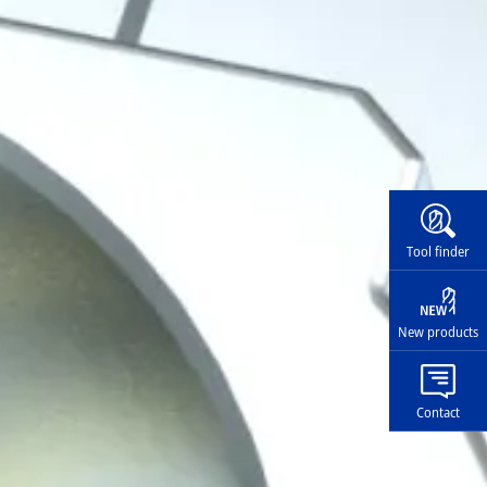
Widg
Tool finder
New products
Contact