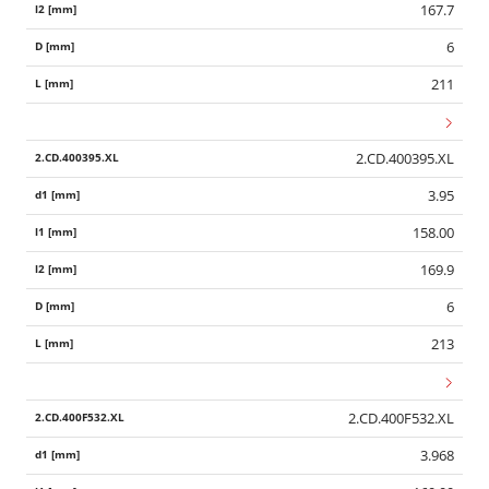
167.7
6
211
2.CD.400395.XL
3.95
158.00
169.9
6
213
2.CD.400F532.XL
3.968