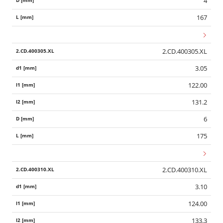
4
167
2.CD.400305.XL
3.05
122.00
131.2
6
175
2.CD.400310.XL
3.10
Wid
124.00
133.3