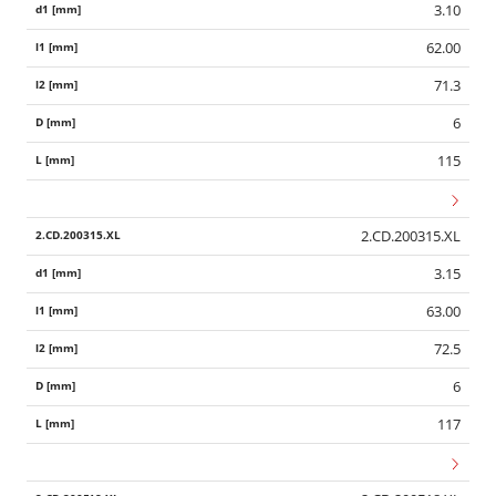
3.10
62.00
71.3
6
115
2.CD.200315.XL
3.15
63.00
72.5
6
117