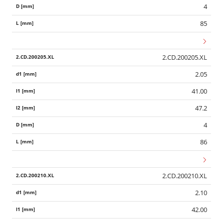
4
85
2.CD.200205.XL
2.05
41.00
47.2
4
86
2.CD.200210.XL
Wid
2.10
42.00