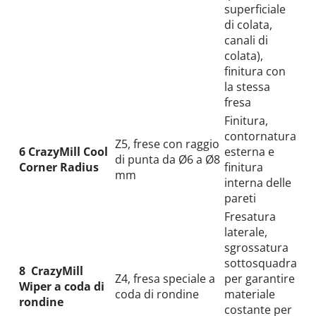
superficiale
di colata,
canali di
colata),
finitura con
la stessa
fresa
Finitura,
contornatura
Z5, frese con raggio
6 CrazyMill Cool
esterna e
di punta da Ø6 a Ø8
Corner Radius
finitura
mm
interna delle
pareti
Fresatura
laterale,
sgrossatura
sottosquadra
8
CrazyMill
Z4, fresa speciale a
per garantire
Wiper a coda di
coda di rondine
materiale
rondine
costante per