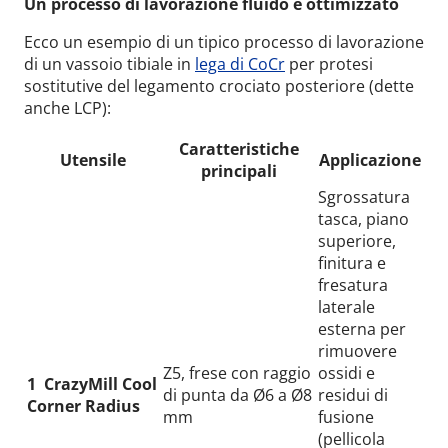
Un processo di lavorazione fluido e ottimizzato
Ecco un esempio di un tipico processo di lavorazione
di un vassoio tibiale in
lega di CoCr
per protesi
sostitutive del legamento crociato posteriore (dette
anche LCP):
Caratteristiche
Utensile
Applicazione
principali
Sgrossatura
tasca, piano
superiore,
finitura e
fresatura
laterale
esterna per
rimuovere
Z5, frese con raggio
ossidi e
1
CrazyMill Cool
di punta da Ø6 a Ø8
residui di
Corner Radius
mm
fusione
(pellicola