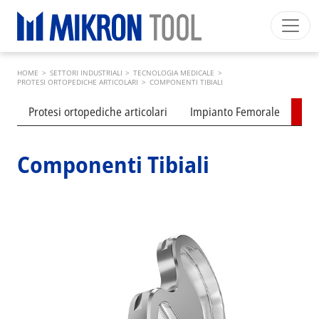
Skip to main content
Breadcrumb
Mikron Group
Automation
Machining
Tool
HOME
>
SETTORI INDUSTRIALI
>
TECNOLOGIA MEDICALE
>
Italiano
Area riservata
Download
PROTESI ORTOPEDICHE ARTICOLARI
>
COMPONENTI TIBIALI
Submenu industries
Main navigation
Protesi ortopediche articolari
Impianto Femorale
Com
SETTORI INDUSTRIALI
PRODOTTI
Componenti Tibiali
SERVIZI
EXPERTISE
INSIDE MIKRON TOOL