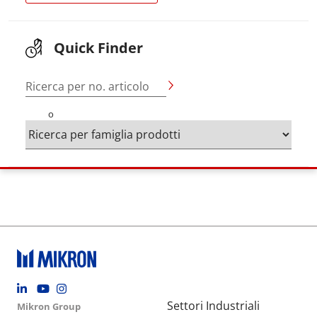
Quick Finder
Ricerca per no. articolo
o
Footer social
Group menu
Main navigation
Settori Industriali
Mikron Group