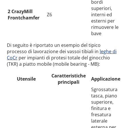
bordi
superiori,
2 CrazyMill
Z6
interni ed
Frontchamfer
esterni per
rimuovere le
bave
Di seguito è riportato un esempio del tipico
processo di lavorazione dei vassoi tibiali in
leghe di
CoCr
per impianti di protesi totale del ginocchio
(TKR) a piatto mobile (mobile bearing - MB):
Caratteristiche
Utensile
Applicazione
principali
Sgrossatura
tasca, piano
superiore,
finitura e
fresatura
laterale
esterna per