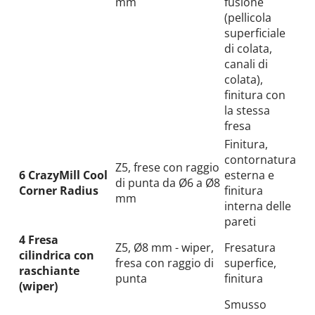
mm
fusione
(pellicola
superficiale
di colata,
canali di
colata),
finitura con
la stessa
fresa
Finitura,
contornatura
Z5, frese con raggio
6 CrazyMill Cool
esterna e
di punta da Ø6 a Ø8
Corner Radius
finitura
mm
interna delle
pareti
4 Fresa
Z5, Ø8 mm - wiper,
Fresatura
cilindrica con
fresa con raggio di
superfice,
raschiante
punta
finitura
(wiper)
Smusso