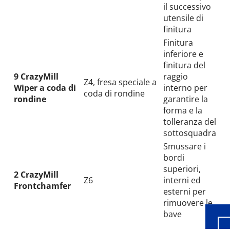
il successivo
utensile di
finitura
Finitura
inferiore e
finitura del
9 CrazyMill
raggio
Z4, fresa speciale a
Wiper a coda di
interno per
coda di rondine
rondine
garantire la
forma e la
tolleranza del
sottosquadra
Smussare i
Wid
bordi
superiori,
2 CrazyMill
Z6
interni ed
Frontchamfer
esterni per
rimuovere le
bave