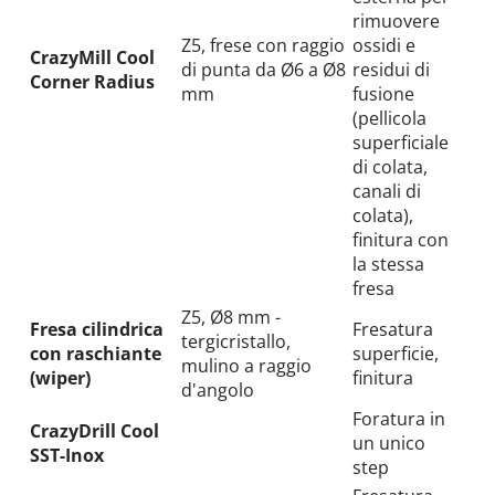
rimuovere
Z5, frese con raggio
ossidi e
CrazyMill Cool
di punta da Ø6 a Ø8
residui di
Corner Radius
mm
fusione
(pellicola
superficiale
di colata,
canali di
colata),
finitura con
la stessa
fresa
Z5, Ø8 mm -
Fresa cilindrica
Fresatura
tergicristallo,
con raschiante
superficie,
mulino a raggio
(wiper)
finitura
d'angolo
Foratura in
CrazyDrill Cool
un unico
SST-Inox
step