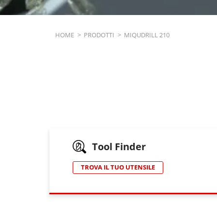
Breadcrumb
HOME
>
PRODOTTI
>
MIQUDRILL 210
Tool Finder
TROVA IL TUO UTENSILE