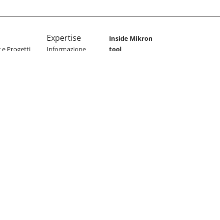
Expertise
Inside Mikron
e Progetti
Informazione
tool
generale
Chi siamo
gneria
Acciaio inossidabile
Storia
Titanio
Perché Mikron
Tool
Superleghe
Presenza globale
Leghe CoCr
Il nostro marchio
Lavora con noi
Sostenibilità
News & Events
News
Events
Nuovi prodotti
Media Library
Contatti & Sedi