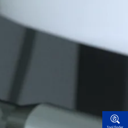
Widg
Tool finder