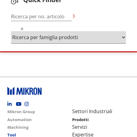
Ricerca per no. articolo
o
Footer social
Group menu
Main navigation
Settori Industriali
Mikron Group
Automation
Prodotti
Servizi
Machining
Expertise
Tool