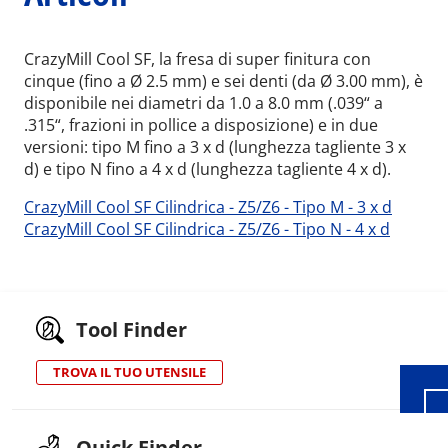
CrazyMill Cool SF, la fresa di super finitura con
cinque (fino a Ø 2.5 mm) e sei denti (da Ø 3.00 mm), è
disponibile nei diametri da 1.0 a 8.0 mm (.039“ a
.315“, frazioni in pollice a disposizione) e in due
versioni: tipo M fino a 3 x d (lunghezza tagliente 3 x
d) e tipo N fino a 4 x d (lunghezza tagliente 4 x d).
CrazyMill Cool SF Cilindrica - Z5/Z6 - Tipo M - 3 x d
CrazyMill Cool SF Cilindrica - Z5/Z6 - Tipo N - 4 x d
Wid
Tool Finder
TROVA IL TUO UTENSILE
Quick Finder