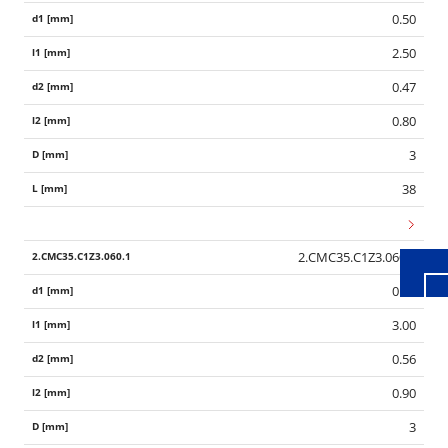
0.50
2.50
0.47
0.80
Wid
3
38
2.CMC35.C1Z3.060.1
0.60
3.00
0.56
0.90
3