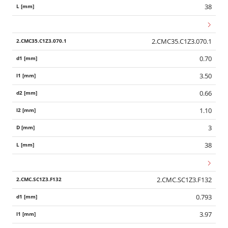
38
2.CMC35.C1Z3.070.1
0.70
3.50
0.66
1.10
3
38
2.CMC.SC1Z3.F132
0.793
3.97