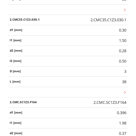
2.CMC35.C1Z3.030.1
0.30
1.50
0.28
0.50
3
38
2.CMC.SC1Z3.F164
0.396
1.98
0.37