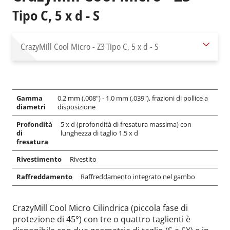
Tipo C, 5 x d - S
CrazyMill Cool Micro - Z3
Tipo C, 5 x d - S
Gamma
0.2 mm (.008") - 1.0 mm (.039"), frazioni di pollice a
diametri
disposizione
Profondità
5 x d (profondità di fresatura massima) con
di
lunghezza di taglio 1.5 x d
fresatura
Rivestimento
Rivestito
Raffreddamento
Raffreddamento integrato nel gambo
CrazyMill Cool Micro Cilindrica (piccola fase di
protezione di 45°) con tre o quattro taglienti è