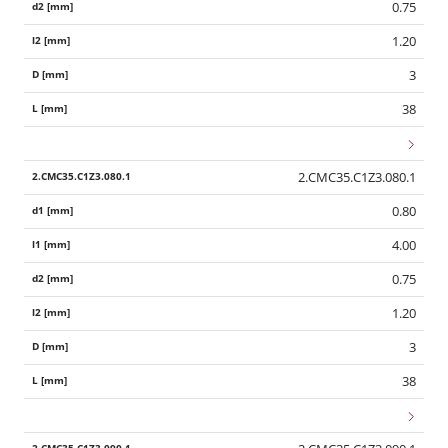
0.75
1.20
3
38
2.CMC35.C1Z3.080.1
0.80
4.00
0.75
1.20
3
38