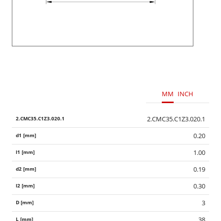
MM
INCH
2.CMC35.C1Z3.020.1
0.20
1.00
0.19
0.30
3
38