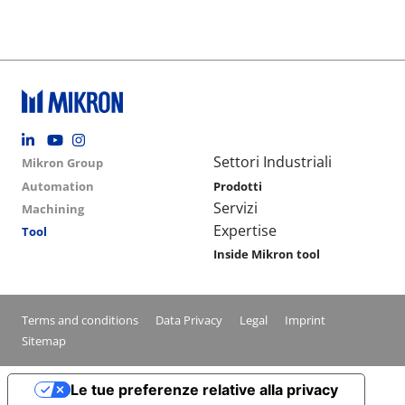
Footer social
Group menu
Main navigation
Settori Industriali
Mikron Group
Automation
Prodotti
Servizi
Machining
Expertise
Tool
Inside Mikron tool
Conditions footer menu
Terms and conditions
Data Privacy
Legal
Imprint
Sitemap
Le tue preferenze relative alla privacy