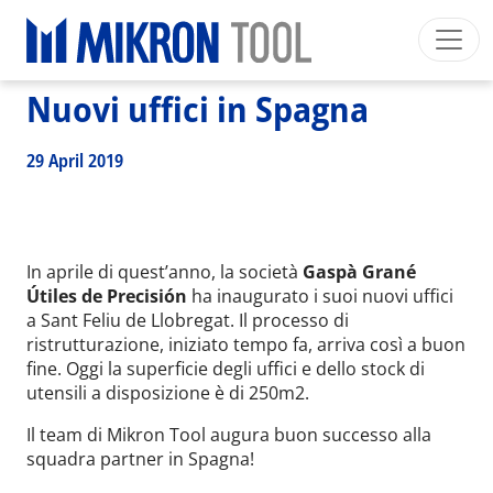
Breadcrumb
Skip to main content
HOME
>
NEWS EVENTS
>
NEWS
>
NUOVI UFFICI IN SPAGNA
Nuovi uffici in Spagna
Mikron Group
Automation
Machining
Tool
Italiano
Area riservata
Download
29 April 2019
Main navigation
SETTORI INDUSTRIALI
PRODOTTI
SERVIZI
In aprile di quest’anno, la società
Gaspà Grané
Útiles de Precisión
ha inaugurato i suoi nuovi uffici
EXPERTISE
a Sant Feliu de Llobregat. Il processo di
ristrutturazione, iniziato tempo fa, arriva così a buon
INSIDE MIKRON TOOL
fine. Oggi la superficie degli uffici e dello stock di
utensili a disposizione è di 250m2.
Il team di Mikron Tool augura buon successo alla
squadra partner in Spagna!