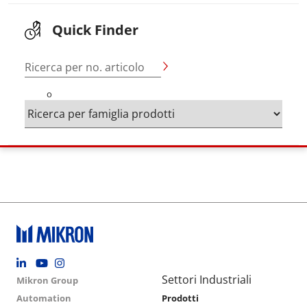
Quick Finder
Ricerca per no. articolo
o
Footer social
Group menu
Main navigation
Settori Industriali
Mikron Group
Automation
Prodotti