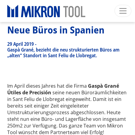
Breadcrumb
Skip to main content
HOME
>
NEWS EVENTS
>
NEWS
>
NEUE BÜROS IN SPANIEN
Neue Büros in Spanien
Mikron Group
Automation
Machining
Tool
Deutsch
Mein Konto
Download
29 April 2019
-
Main navigation
Gaspà Grané, bezieht die neu strukturierten Büros am
INDUSTRIESEGMENTE
„alten“ Standort in Sant Feliu de Llobregat.
PRODUKTE
DIENSTLEISTUNGEN
EXPERTISE
Im April dieses Jahres hat die Firma
Gaspà Grané
Útiles de Precisión
seine neuen Büroräumlichkeiten
INSIDE MIKRON TOOL
in Sant Feliu de Llobregat eingeweiht. Damit ist ein
bereits seit einiger Zeit eingeleiteter
Umstrukturierungsprozess abgeschlossen. Heute
steht nun eine Büro- und Lagerfläche von insgesamt
250m2 zur Verfügung. Das ganze Team von Mikron
Tool wünscht dem Partnerteam viel Erfolg!