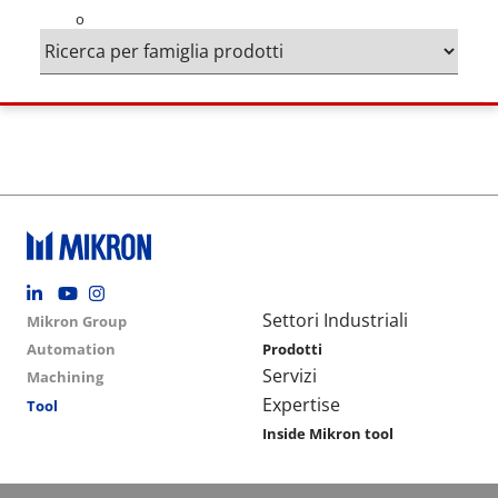
o
Footer social
Group menu
Main navigation
Settori Industriali
Mikron Group
Automation
Prodotti
Servizi
Machining
Expertise
Tool
Inside Mikron tool