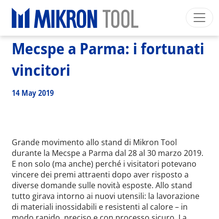
Breadcrumb
Skip to main content
HOME
>
NEWS EVENTS
>
NEWS
>
MECSPE A PARMA: I FORTUNATI VINCITORI
Mecspe a Parma: i fortunati
Mikron Group
Automation
Machining
Tool
Italiano
Area riservata
Download
vincitori
Main navigation
SETTORI INDUSTRIALI
14 May 2019
PRODOTTI
SERVIZI
EXPERTISE
Grande movimento allo stand di Mikron Tool
durante la Mecspe a Parma dal 28 al 30 marzo 2019.
INSIDE MIKRON TOOL
E non solo (ma anche) perché i visitatori potevano
vincere dei premi attraenti dopo aver risposto a
diverse domande sulle novità esposte. Allo stand
tutto girava intorno ai nuovi utensili: la lavorazione
di materiali inossidabili e resistenti al calore – in
modo rapido, preciso e con processo sicuro. La