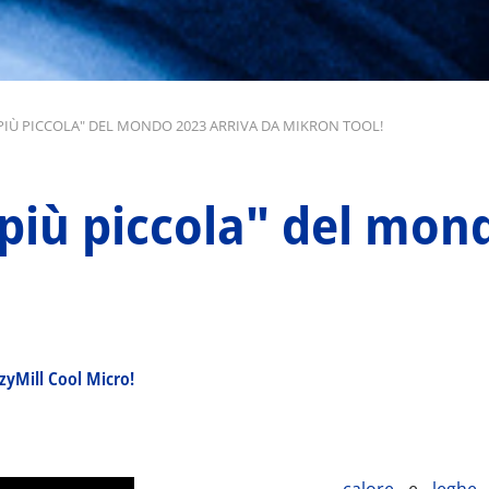
PIÙ PICCOLA" DEL MONDO 2023 ARRIVA DA MIKRON TOOL!
"più piccola" del mon
zyMill Cool Micro!
calore
e
leghe