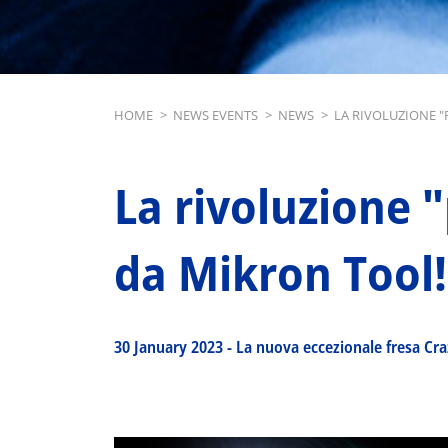
Breadcrumb
HOME
>
NEWS EVENTS
>
NEWS
>
LA RIVOLUZIONE "
La rivoluzione 
da Mikron Tool!
30 January 2023
-
La nuova eccezionale fresa Cra