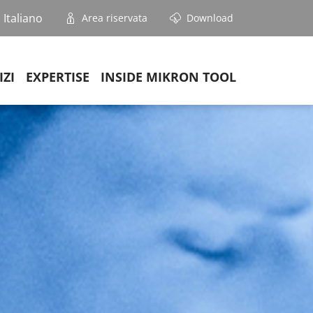
Italiano
Area riservata
Download
IZI
EXPERTISE
INSIDE MIKRON TOOL