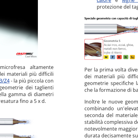
protezione del tag
icrofresa altamente
Per la prima volta dive
 materiali più difficili
dei materiali più diff
Z3/Z4
- la più piccola con
geometrie specifiche 
eometrie dei taglienti
che la formazione di b
nella gamma di diametri
satura fino a 5 x d.
Inoltre le nuove geome
combinando un'elevat
seconda del materiale
stabilità complessiva d
notevolmente maggiori,
durata decisamente su