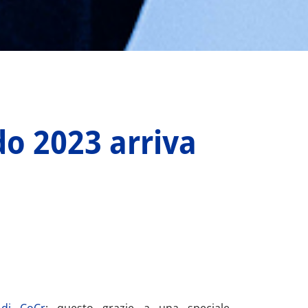
do 2023 arriva
 di CoCr
: questo grazie a una speciale