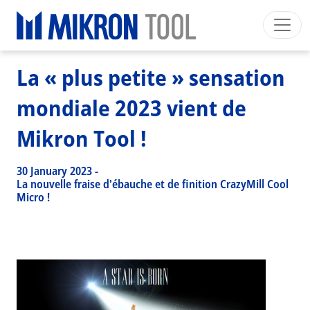
Breadcrumb
Skip to main content
HOME
>
NEWS EVENTS
>
NEWS
>
LA « PLUS PETITE » SENSATION MONDIALE 2023 VIENT DE MIKRON TOOL !
Mikron Group
Automation
Machining
Tool
La « plus petite » sensation
Français
Mon Compte
Download
mondiale 2023 vient de
Main navigation
SECTEURS INDUSTRIELS
Mikron Tool !
PRODUITS
SERVICES
30 January 2023
-
La nouvelle fraise d'ébauche et de finition CrazyMill Cool
EXPERTISE
Micro !
INSIDE MIKRON TOOL