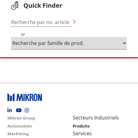
Quick Finder
Recherche par no. article
or
Footer social
Group menu
Main navigation
Secteurs Industriels
Mikron Group
Automation
Produits
Services
Machining