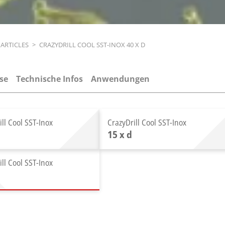
ARTICLES
>
CRAZYDRILL COOL SST-INOX 40 X D
se
Technische Infos
Anwendungen
ill Cool SST-Inox
CrazyDrill Cool SST-Inox
d
15 x d
ill Cool SST-Inox
d