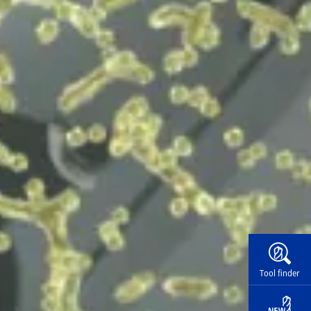
Widg
Tool finder