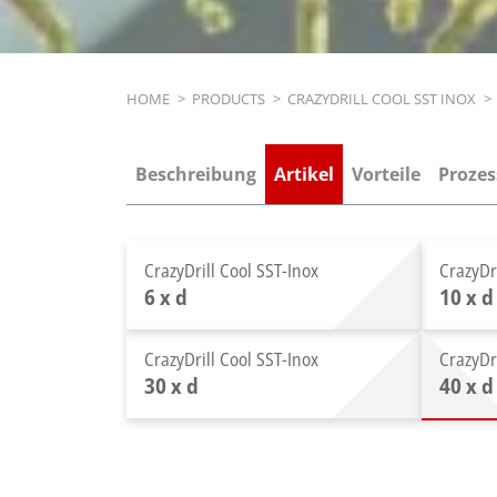
Breadcrumb
HOME
>
PRODUCTS
>
CRAZYDRILL COOL SST INOX
>
Beschreibung
Artikel
Vorteile
Prozes
CrazyDrill Cool SST-Inox
CrazyDr
6 x d
10 x 
CrazyDrill Cool SST-Inox
CrazyDr
30 x d
40 x 