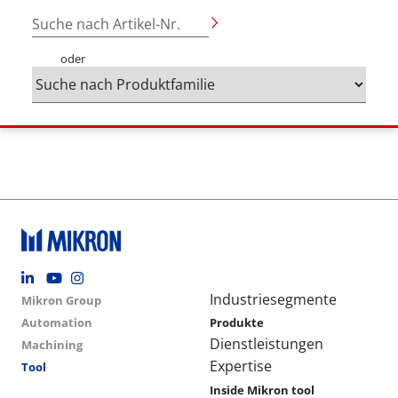
Suche nach Artikel-Nr.
oder
Footer social
Group menu
Main navigation
Industriesegmente
Mikron Group
Automation
Produkte
Dienstleistungen
Machining
Expertise
Tool
Inside Mikron tool