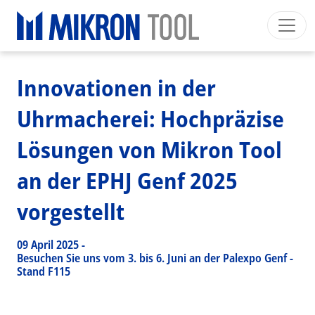
Breadcrumb
Skip to main content
HOME
>
NEWS EVENTS
>
NEWS
>
INNOVATIONEN IN DER UHRMACHEREI: HOCHPRÄZISE LÖSUNGEN VON MIKRON
TOOL AN DER EPHJ GENF 2025 VORGESTELLT
Mikron Group
Automation
Machining
Tool
Innovationen in der
Deutsch
Mein Konto
Download
Main navigation
Uhrmacherei: Hochpräzise
INDUSTRIESEGMENTE
Lösungen von Mikron Tool
PRODUKTE
DIENSTLEISTUNGEN
an der EPHJ Genf 2025
EXPERTISE
vorgestellt
INSIDE MIKRON TOOL
09 April 2025
-
Besuchen Sie uns vom 3. bis 6. Juni an der Palexpo Genf -
Stand F115