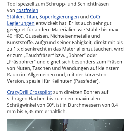
Tool speziell zum Schrupp- und Schlichtfräsen
von
rostfreien
Stählen
,
Titan
,
Superlegierungen
und
CoCr-
Legierungen
entwickelt hat. Er ist auch sehr gut
geeignet für andere Materialien wie Stähle bis max.
40 HRC, Gusseisen, Nichteisenmetalle und
Kunststoffe. Aufgrund seiner Fähigkeit, direkt mit bis
zu 1 x d senkrecht in das Material einzutauchen, wird
er zum „Tauchfräser“ bzw. „Bohrer“ oder
„Fräsbohrer“ und eignet sich besonders zum Fräsen
von Nuten, Taschen und Wandungen auf kleinstem
Raum im Allgemeinen und, mit der kürzesten
Version, speziell für Keilnuten (Passfeder).
CrazyDrill Crosspilot
zum direkten Bohren auf
schrägen Flächen bis zu einem maximalen
Schrägwinkel von 60°, ist in Durchmessern von 0,4
mm bis 6,35 mm erhältlich.