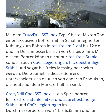
Mit dem
CrazyDrill SST-Inox
Typ IK bietet Mikron Tool
einen exklusiven Bohrer mit im Schaft integrierter
Kühlung zum Bohren in
rostfreiem Stahl
bis 12 x d
und im Durchmesserbereich von 0,2 bis 2 mm. Mit
diesem Bohrer können nicht nur
rostfreie Stähle
,
sondern auch
CoCr-Legierungen
,
hitzebeständige
Stähle
und sogar bleifreies Messing bearbeitet
werden. Die Geometrie dieses Bohrers
unterscheidet sich deutlich von anderen Produkten,
die heute auf dem Markt erhältlich sind.
CrazyDrill Cool SST-Inox
ist ein Spiralbohrer
für
rostfreie Stähle
,
hitze- und säurebeständige
Stähle
und
CoCr-Legierungen
im
Durchmesserbereich von 1 bis 6,35 mm und für