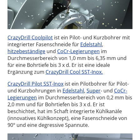
CrazyDrill
Coolpilot
ist ein Pilot- und Kurzbohrer mit
integrierter Fasenschneide für
Edelstahl
,
hitzebeständige
und
CoCr-Legierungen
im
Durchmesserbereich von 1,0 mm bis 6,35 mm und
für eine Bohrtiefe bis 3 x d. Er ist eine ideale
Ergänzung zum
CrazyDrill Cool SST-Inox.
CrazyDrill Pilot SST-Inox
ist ein Pilotbohrer für Pilot-
und Kurzbohrungen in
Edelstahl
,
Super
- und
CoCr-
Legierungen
im Durchmesserbereich von 0,2 mm bis
2,0 mm und für Bohrtiefen bis 3 x d. Er ist
beschichtet, hat im Schaft integrierte Kühlkanäle
(innovatives Kühlkonzept), eine Fasenschneide von
90° und eine degressive Spannute.