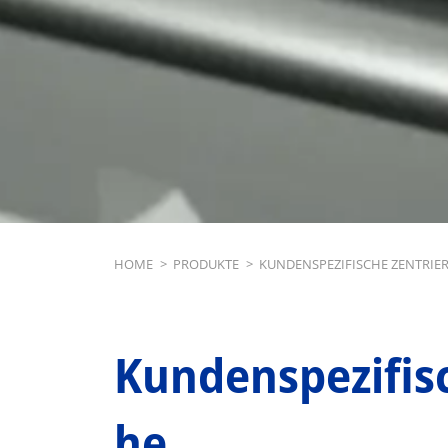
Breadcrumb
HOME
>
PRODUKTE
>
KUNDENSPEZIFISCHE ZENTRIE
Kundenspezifis
he