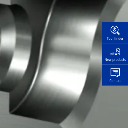
Widg
Tool finder
New products
Contact