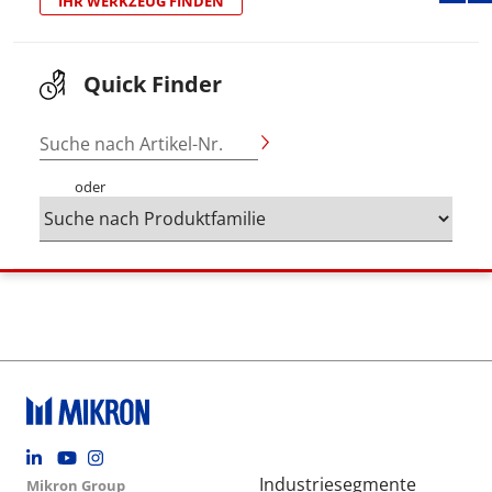
IHR WERKZEUG FINDEN
Quick Finder
Suche nach Artikel-Nr.
oder
Footer social
Group menu
Main navigation
Industriesegmente
Mikron Group