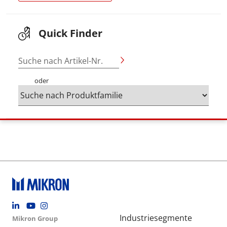
Quick Finder
Suche nach Artikel-Nr.
oder
Footer social
Group menu
Main navigation
Industriesegmente
Mikron Group