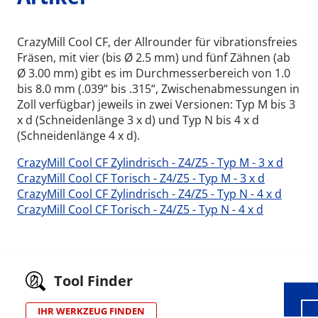
CrazyMill Cool CF, der Allrounder für vibrationsfreies
Fräsen, mit vier (bis Ø 2.5 mm) und fünf Zähnen (ab
Ø 3.00 mm) gibt es im Durchmesserbereich von 1.0
bis 8.0 mm (.039“ bis .315“, Zwischenabmessungen in
Zoll verfügbar) jeweils in zwei Versionen: Typ M bis 3
x d (Schneidenlänge 3 x d) und Typ N bis 4 x d
(Schneidenlänge 4 x d).
CrazyMill Cool CF Zylindrisch - Z4/Z5 - Typ M - 3 x d
CrazyMill Cool CF Torisch - Z4/Z5 - Typ M - 3 x d
CrazyMill Cool CF Zylindrisch - Z4/Z5 - Typ N - 4 x d
CrazyMill Cool CF Torisch - Z4/Z5 - Typ N - 4 x d
Wid
Tool Finder
IHR WERKZEUG FINDEN