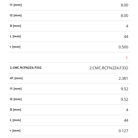
8.00
8.00
4
44
0.500
2.CMC.RCFN2Z4.F332
2.381
9.52
9.52
4
44
0.127