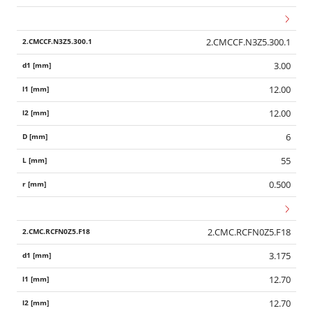
2.CMCCF.N3Z5.300.1
3.00
12.00
12.00
6
55
0.500
2.CMC.RCFN0Z5.F18
3.175
Wid
12.70
12.70