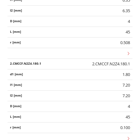
6.35
4
45
0.508
2.CMCCF.N2Z4.180.1
1.80
7.20
7.20
4
45
0.100