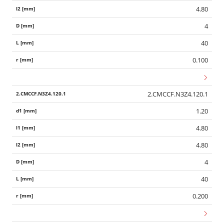
4.80
4
40
0.100
2.CMCCF.N3Z4.120.1
1.20
4.80
4.80
4
40
0.200