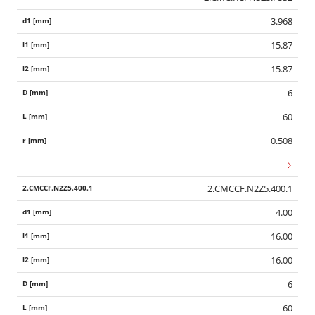
3.968
15.87
15.87
6
60
0.508
2.CMCCF.N2Z5.400.1
4.00
16.00
16.00
6
60