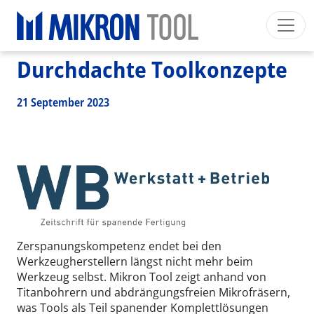
Breadcrumb
Skip to main content
HOME
>
NEWS EVENTS
>
NEWS
>
DURCHDACHTE TOOLKONZEPTE
Durchdachte Toolkonzepte
Mikron Group
Automation
Machining
Tool
Deutsch
Mein Konto
Download
21 September 2023
Main navigation
INDUSTRIESEGMENTE
PRODUKTE
DIENSTLEISTUNGEN
EXPERTISE
INSIDE MIKRON TOOL
Zerspanungskompetenz endet bei den
Werkzeugherstellern längst nicht mehr beim
Werkzeug selbst. Mikron Tool zeigt anhand von
Titanbohrern und abdrängungsfreien Mikrofräsern,
was Tools als Teil spanender Komplettlösungen