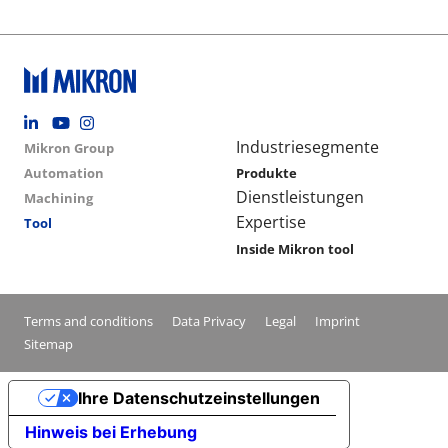
Footer social
Group menu
Main navigation
Industriesegmente
Mikron Group
Automation
Produkte
Dienstleistungen
Machining
Expertise
Tool
Inside Mikron tool
Conditions footer menu
Terms and conditions
Data Privacy
Legal
Imprint
Sitemap
Ihre Datenschutzeinstellungen
Hinweis bei Erhebung