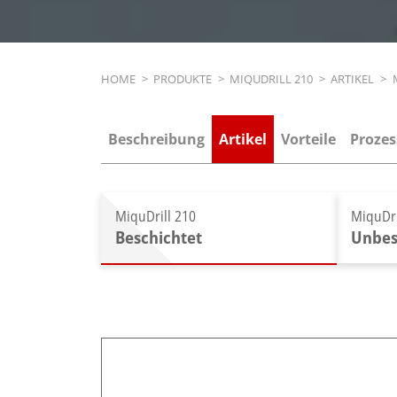
Breadcrumb
HOME
>
PRODUKTE
>
MIQUDRILL 210
>
ARTIKEL
>
Beschreibung
Artikel
Vorteile
Prozes
MiquDrill 210
MiquDri
Beschichtet
Unbes