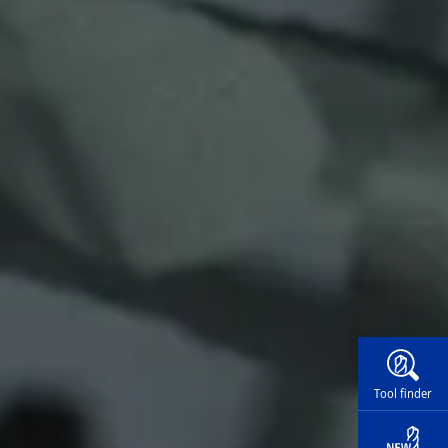
Widg
Tool finder