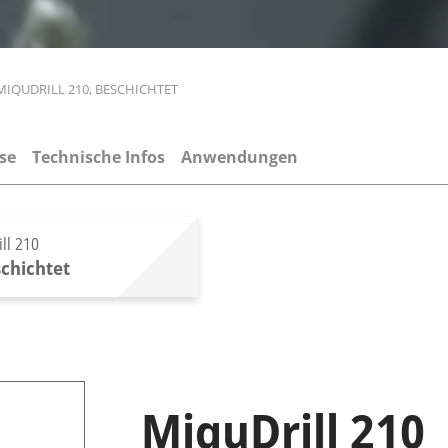
MIQUDRILL 210, BESCHICHTET
se
Technische Infos
Anwendungen
ll 210
chichtet
MiquDrill 210