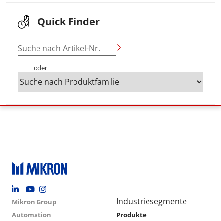
Quick Finder
Suche nach Artikel-Nr.
oder
Footer social
Group menu
Main navigation
Industriesegmente
Mikron Group
Automation
Produkte