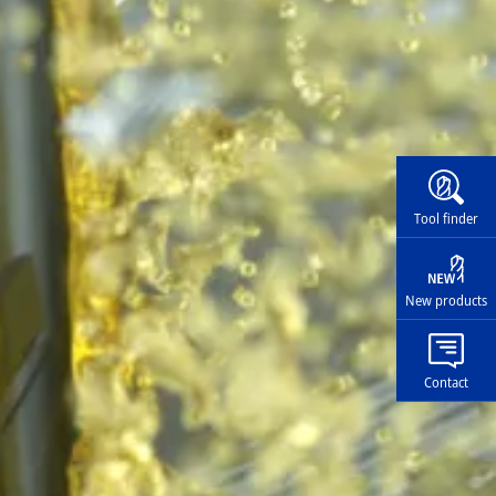
Widg
Tool finder
New products
Contact