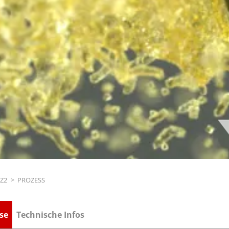
Z2
>
PROZESS
se
Technische Infos