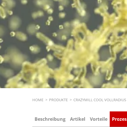
Breadcrumb
HOME
>
PRODUKTE
>
CRAZYMILL COOL VOLLRADIUS 
Beschreibung
Artikel
Vorteile
Prozes