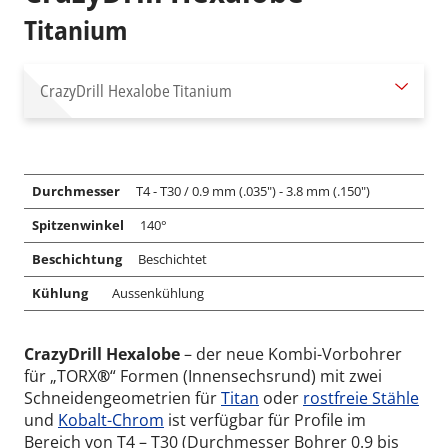
Titanium
CrazyDrill Hexalobe
Titanium
Durchmesser
T4 - T30 / 0.9 mm (.035") - 3.8 mm (.150")
Spitzenwinkel
140°
Beschichtung
Beschichtet
Kühlung
Aussenkühlung
CrazyDrill Hexalobe
– der neue Kombi-Vorbohrer
für „TORX
®
“ Formen (Innensechsrund) mit zwei
Schneidengeometrien für
Titan
oder
rostfreie Stähle
und
Kobalt-Chrom
ist verfügbar für Profile im
Bereich von T4 – T30 (Durchmesser Bohrer 0.9 bis