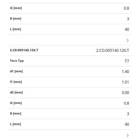
0.8
3
40
2.CD.005140.120.T
T7
1.40
1.01
3.00
0.8
3
Wid
40