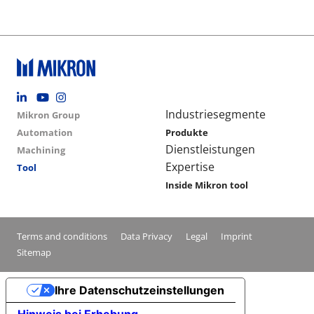
Footer social
Group menu
Main navigation
Industriesegmente
Mikron Group
Automation
Produkte
Dienstleistungen
Machining
Expertise
Tool
Inside Mikron tool
Conditions footer menu
Terms and conditions
Data Privacy
Legal
Imprint
Sitemap
Ihre Datenschutzeinstellungen