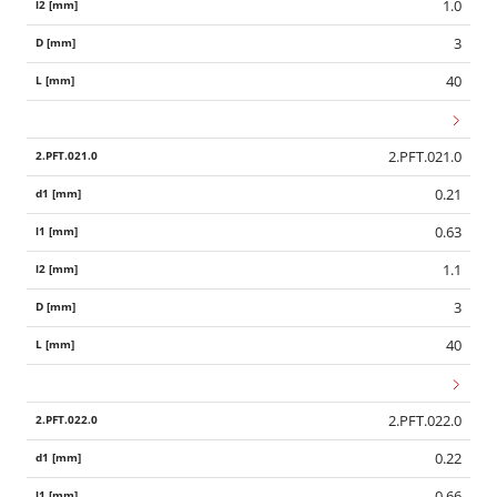
1.0
3
40
2.PFT.021.0
0.21
0.63
1.1
3
40
2.PFT.022.0
0.22
0.66