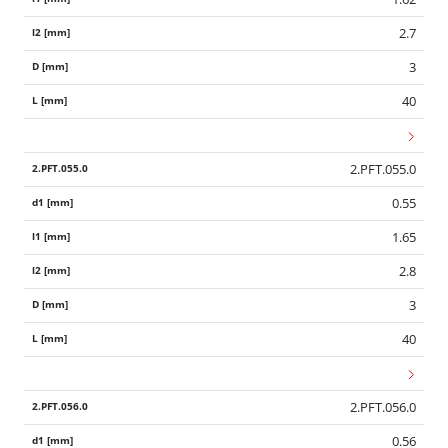
2.7
3
40
2.PFT.055.0
0.55
1.65
2.8
3
40
2.PFT.056.0
0.56