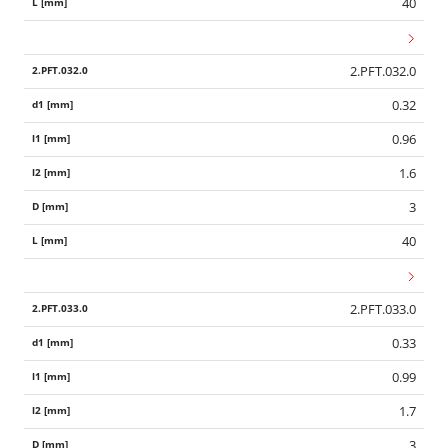
40
2.PFT.032.0
0.32
0.96
1.6
3
40
2.PFT.033.0
0.33
0.99
Wid
1.7
3