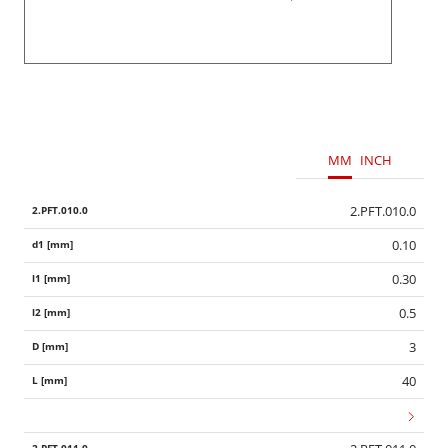
MM
INCH
2.PFT.010.0
0.10
0.30
0.5
3
40