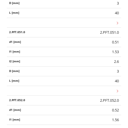
3
40
2.PFT.051.0
0.51
1.53
2.6
3
40
2.PFT.052.0
0.52
1.56