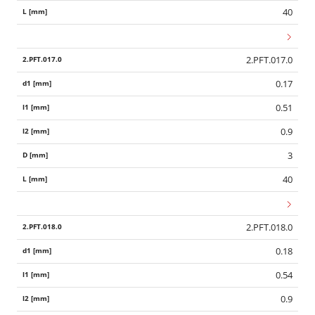
40
2.PFT.017.0
0.17
0.51
0.9
3
40
2.PFT.018.0
0.18
0.54
0.9