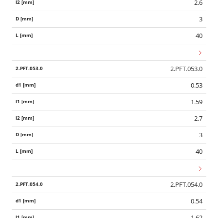
2.6
3
40
2.PFT.053.0
0.53
1.59
2.7
3
40
2.PFT.054.0
0.54
1.62