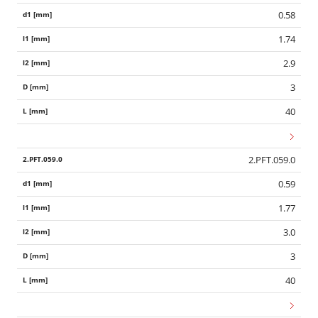
0.58
1.74
2.9
3
40
2.PFT.059.0
0.59
1.77
3.0
3
40