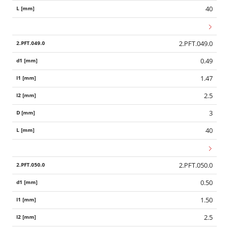
40
2.PFT.049.0
0.49
1.47
2.5
3
40
2.PFT.050.0
0.50
1.50
2.5