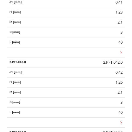
0.41
1.23
2.1
3
40
2.PFT.042.0
0.42
1.26
2.1
3
40