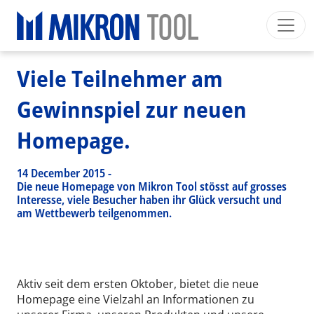
Breadcrumb
Skip to main content
HOME
>
NEWS EVENTS
>
NEWS
>
VIELE TEILNEHMER AM GEWINNSPIEL ZUR NEUEN HOMEPAGE.
Mikron Group
Automation
Machining
Tool
Viele Teilnehmer am
Deutsch
Mein Konto
Download
Gewinnspiel zur neuen
Main navigation
INDUSTRIESEGMENTE
Homepage.
PRODUKTE
DIENSTLEISTUNGEN
14 December 2015
-
Die neue Homepage von Mikron Tool stösst auf grosses
EXPERTISE
Interesse, viele Besucher haben ihr Glück versucht und
am Wettbewerb teilgenommen.
INSIDE MIKRON TOOL
Aktiv seit dem ersten Oktober, bietet die neue
Homepage eine Vielzahl an Informationen zu