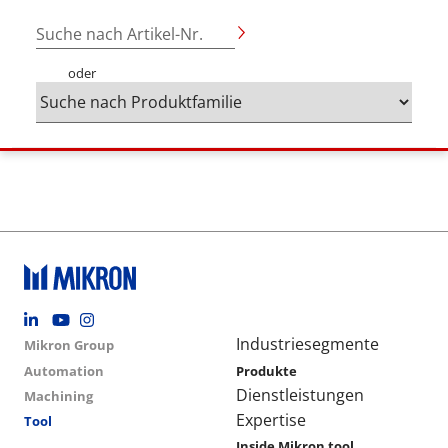
Suche nach Artikel-Nr.
oder
Footer social
Group menu
Main navigation
Industriesegmente
Mikron Group
Automation
Produkte
Dienstleistungen
Machining
Expertise
Tool
Inside Mikron tool