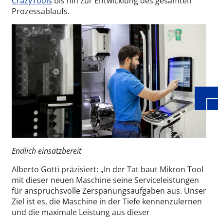
CrazyTools
bis hin zur Entwicklung des gesamten
Prozessablaufs.
Wid
Endlich einsatzbereit
Alberto Gotti präzisiert: „In der Tat baut Mikron Tool
mit dieser neuen Maschine seine Serviceleistungen
für anspruchsvolle Zerspanungsaufgaben aus. Unser
Ziel ist es, die
Maschine in der Tiefe kennenzulernen
und
die maximale Leistung aus dieser