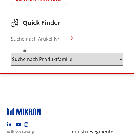
Quick Finder
Suche nach Artikel-Nr.
oder
Footer social
Group menu
Main navigation
Industriesegmente
Mikron Group