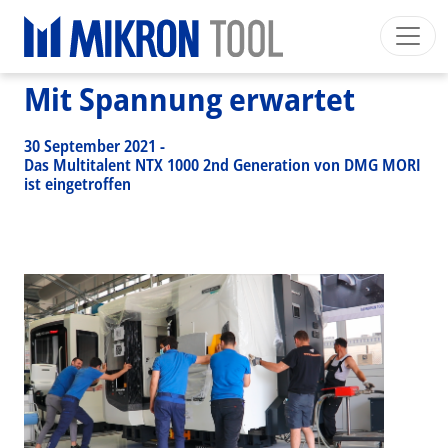
Breadcrumb
Skip to main content
HOME
>
NEWS EVENTS
>
NEWS
>
MIT SPANNUNG ERWARTET
Mit Spannung erwartet
Mikron Group
Automation
Machining
Tool
Deutsch
Mein Konto
Download
30 September 2021
-
Main navigation
Das Multitalent NTX 1000 2nd Generation von DMG MORI
INDUSTRIESEGMENTE
ist eingetroffen
PRODUKTE
DIENSTLEISTUNGEN
EXPERTISE
INSIDE MIKRON TOOL