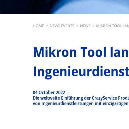
Breadcrumb
HOME
>
NEWS EVENTS
>
NEWS
>
MIKRON TOOL LAN
Mikron Tool lan
Ingenieurdiens
04 October 2022
-
Die weltweite Einführung der CrazyService Pro
von Ingenieurdienstleistungen mit einzigartigen