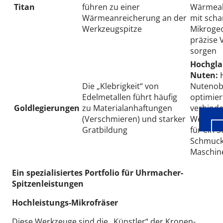
Titan
führen zu einer
Wärmeab
Wärmeanreicherung an der
mit scha
Werkzeugspitze
Mikrogeo
präzise
sorgen
Wid
Hochgla
Nuten:
Die „Klebrigkeit“ von
Nutenob
Edelmetallen führt häufig
optimier
Goldlegierungen
zu Materialanhaftungen
verhinde
(Verschmieren) und starker
Werkzeug
Gratbildung
für ein S
Schmuckq
Maschin
Ein spezialisiertes Portfolio für Uhrmacher-
Spitzenleistungen
Hochleistungs-Mikrofräser
Diese Werkzeuge sind die „Künstler“ der Kronen-