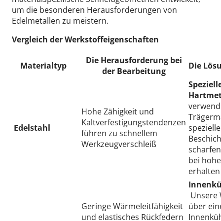
um die besonderen Herausforderungen von
Edelmetallen zu meistern.
Vergleich der Werkstoffeigenschaften
Die Herausforderung bei
Materialtyp
Die Lös
der Bearbeitung
Speziell
Hartmet
verwende
Hohe Zähigkeit und
Trägerma
Kaltverfestigungstendenzen
Edelstahl
speziell
führen zu schnellem
Beschich
Werkzeugverschleiß
scharfe
bei hohe
erhalten
Innenkü
Unsere 
Geringe Wärmeleitfähigkeit
über eine
und elastisches Rückfedern
Innenküh