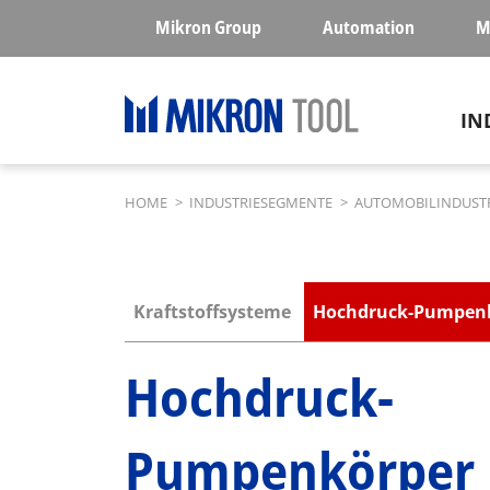
Skip to main content
Mikron Group
Automation
M
Ma
IN
Breadcrumb
HOME
>
INDUSTRIESEGMENTE
>
AUTOMOBILINDUST
Submenu industries
Kraftstoffsysteme
Hochdruck-Pumpen
Hochdruck-
Pumpenkörper