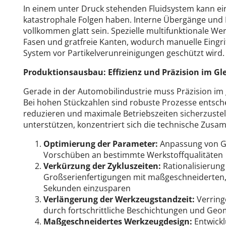
In einem unter Druck stehenden Fluidsystem kann ein
katastrophale Folgen haben. Interne Übergänge un
vollkommen glatt sein. Spezielle multifunktionale Wer
Fasen und gratfreie Kanten, wodurch manuelle Eingri
System vor Partikelverunreinigungen geschützt wird.
Produktionsausbau: Effizienz und Präzision im Gl
Gerade in der Automobilindustrie muss Präzision im
Bei hohen Stückzahlen sind robuste Prozesse entsc
reduzieren und maximale Betriebszeiten sicherzustel
unterstützen, konzentriert sich die technische Zusa
Optimierung der Parameter:
Anpassung von G
Vorschüben an bestimmte Werkstoffqualitäten
Verkürzung der Zykluszeiten:
Rationalisierun
Großserienfertigungen mit maßgeschneiderten,
Sekunden einzusparen
Verlängerung der Werkzeugstandzeit:
Verrin
durch fortschrittliche Beschichtungen und Geo
Maßgeschneidertes Werkzeugdesign:
Entwickl