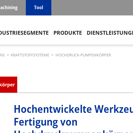
achining
Tool
in navigation
DUSTRIESEGMENTE
PRODUKTE
DIENSTLEISTUNG
RIE
>
KRAFTSTOFFSYSTEME
>
HOCHDRUCK-PUMPENKÖRPER
körper
Hochentwickelte Werkzeu
Fertigung von