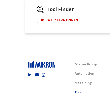
Tool Finder
IHR WERKZEUG FINDEN
Group m
Mikron Group
Footer social
Automation
Machining
Tool