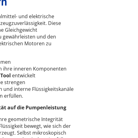
rn
lmittel- und elektrische
zeugzuverlässigkeit. Diese
he Gleichgewicht
u gewährleisten und den
elektrischen Motoren zu
remen
n ihre inneren Komponenten
 Tool
entwickelt
ie strengen
und interne Flüssigkeitskanäle
 erfüllen.
tät auf die Pumpenleistung
ihre geometrische Integrität
Flüssigkeit bewegt, wie sich der
erzeugt. Selbst mikroskopisch