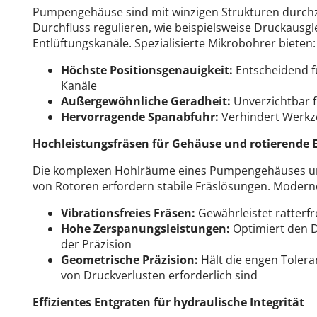
Pumpengehäuse sind mit winzigen Strukturen durchz
Durchfluss regulieren, wie beispielsweise Druckausg
Entlüftungskanäle.
Spezialisierte Mikrobohrer bieten:
Höchste Positionsgenauigkeit:
Entscheidend f
Kanäle
Außergewöhnliche Geradheit:
Unverzichtbar 
Hervorragende Spanabfuhr:
Verhindert Werkz
Hochleistungsfräsen für Gehäuse und rotierende 
Die komplexen Hohlräume eines Pumpengehäuses und
von Rotoren erfordern stabile Fräslösungen.
Moderne
Vibrationsfreies Fräsen:
Gewährleistet ratterfr
Hohe Zerspanungsleistungen:
Optimiert den 
der Präzision
Geometrische Präzision:
Hält die engen Tolera
von Druckverlusten erforderlich sind
Effizientes Entgraten für hydraulische Integrität