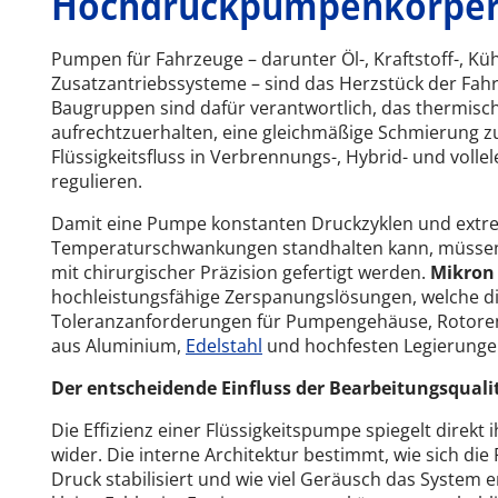
Hochdruckpumpenkörpe
Pumpen für Fahrzeuge – darunter Öl-, Kraftstoff-, Küh
Zusatzantriebssysteme – sind das Herzstück der Fahr
Baugruppen sind dafür verantwortlich, das thermisc
aufrechtzuerhalten, eine gleichmäßige Schmierung z
Flüssigkeitsfluss in Verbrennungs-, Hybrid- und voll
regulieren.
Damit eine Pumpe konstanten Druckzyklen und ext
Temperaturschwankungen standhalten kann, müsse
mit chirurgischer Präzision gefertigt werden.
Mikron
hochleistungsfähige Zerspanungslösungen, welche d
Toleranzanforderungen für Pumpengehäuse, Rotoren 
aus Aluminium,
Edelstahl
und hochfesten Legierungen
Der entscheidende Einfluss der Bearbeitungsquali
Die Effizienz einer Flüssigkeitspumpe spiegelt direkt 
wider. Die interne Architektur bestimmt, wie sich die 
Druck stabilisiert und wie viel Geräusch das System 