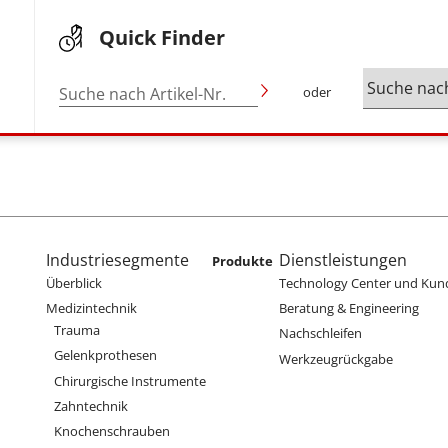
Quick Finder
Suche nach Artikel-Nr.
oder
enu
Main navigation
Industriesegmente
Dienstleistungen
Produkte
Überblick
Technology Center und Kun
Medizintechnik
Beratung & Engineering
Trauma
Nachschleifen
Gelenkprothesen
Werkzeugrückgabe
Chirurgische Instrumente
Zahntechnik
Knochenschrauben