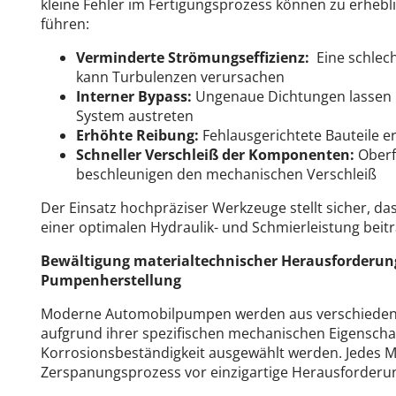
kleine Fehler im Fertigungsprozess können zu erheb
führen:
Verminderte Strömungseffizienz:
Eine schlec
kann Turbulenzen verursachen
Interner Bypass:
Ungenaue Dichtungen lassen F
System austreten
Erhöhte Reibung:
Fehlausgerichtete Bauteile 
Schneller Verschleiß der Komponenten:
Oberf
beschleunigen den mechanischen Verschleiß
Der Einsatz hochpräziser Werkzeuge stellt sicher, das
einer optimalen Hydraulik- und Schmierleistung beitr
Bewältigung materialtechnischer Herausforderung
Pumpenherstellung
Moderne Automobilpumpen werden aus verschiedenen
aufgrund ihrer spezifischen mechanischen Eigenscha
Korrosionsbeständigkeit ausgewählt werden.
Jedes M
Zerspanungsprozess vor einzigartige Herausforderu