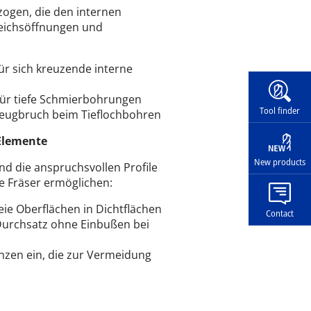
ogen, die den internen
leichsöffnungen und
ür sich kreuzende interne
Widg
für tiefe Schmierbohrungen
Tool finder
eugbruch beim Tieflochbohren
Elemente
New products
 die anspruchsvollen Profile
 Fräser ermöglichen:
eie Oberflächen in Dichtflächen
Contact
Durchsatz ohne Einbußen bei
nzen ein, die zur Vermeidung