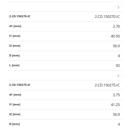
2.CD.150270.IC
2.70
40.50
50.0
4
92
2.CD.150275.IC
2.75
41.25
50.9
4