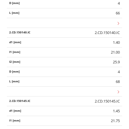
4
66
2.CD.150140.IC
1.40
21.00
25.9
4
68
2.CD.150145.IC
1.45
21.75