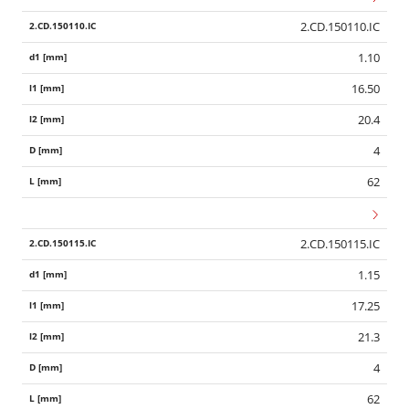
2.CD.150110.IC
1.10
16.50
20.4
4
62
2.CD.150115.IC
1.15
17.25
21.3
4
62