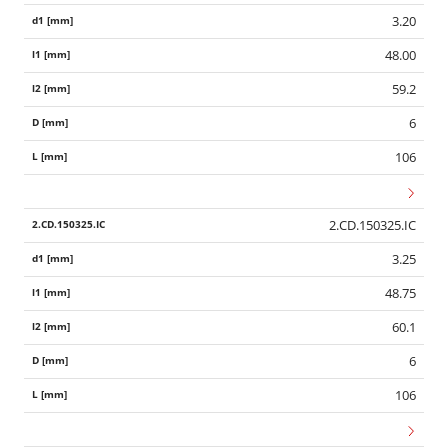
3.20
48.00
59.2
6
106
2.CD.150325.IC
3.25
48.75
60.1
6
106