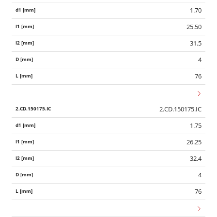
1.70
25.50
31.5
4
76
2.CD.150175.IC
1.75
26.25
32.4
4
76