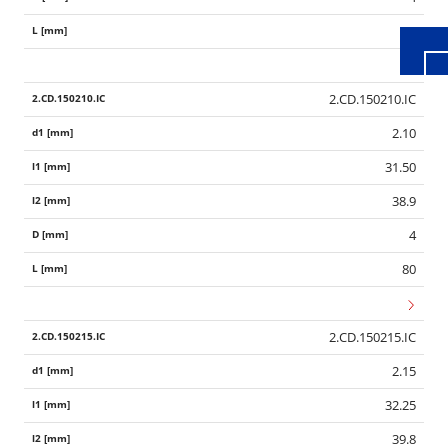
80
2.CD.150210.IC
2.10
31.50
38.9
4
80
2.CD.150215.IC
2.15
32.25
39.8