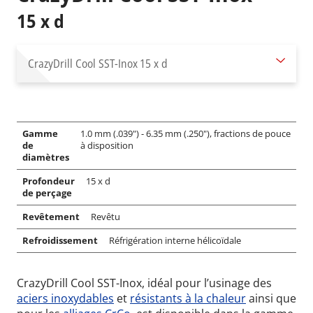
15 x d
CrazyDrill Cool SST-Inox
15 x d
Gamme
1.0 mm (.039") - 6.35 mm (.250"), fractions de pouce
de
à disposition
diamètres
Profondeur
15 x d
de perçage
Revêtement
Revêtu
Refroidissement
Réfrigération interne hélicoïdale
CrazyDrill Cool SST-Inox, idéal pour l’usinage des
aciers inoxydables
et
résistants à la chaleur
ainsi que