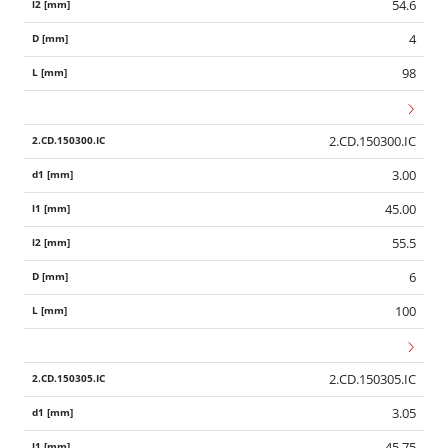
54.6
4
98
2.CD.150300.IC
3.00
45.00
55.5
6
100
2.CD.150305.IC
3.05
45.75