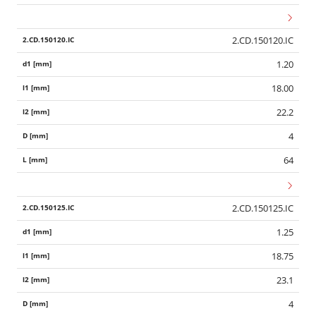
2.CD.150120.IC
1.20
18.00
22.2
4
64
2.CD.150125.IC
1.25
18.75
23.1
4