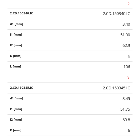
2.CD.150340.IC
3.40
51.00
62.9
6
106
2.CD.150345.IC
3.45
51.75
63.8
6