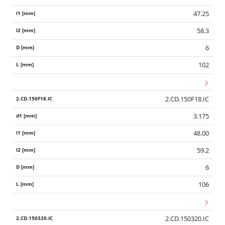
47.25
58.3
6
102
2.CD.150F18.IC
3.175
48.00
59.2
6
106
2.CD.150320.IC