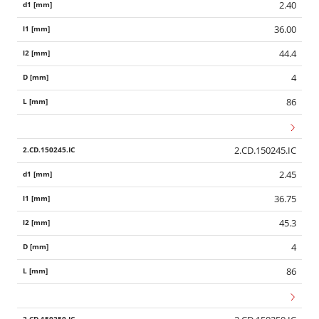
2.40
36.00
44.4
4
86
2.CD.150245.IC
2.45
36.75
45.3
4
86