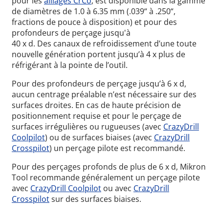
pour les
alliages CrCo
, est disponible dans la gamme
de diamètres de 1.0 à 6.35 mm (.039“ à .250“,
fractions de pouce à disposition) et pour des
profondeurs de perçage jusqu'à
40 x d. Des canaux de refroidissement d’une toute
nouvelle génération portent jusqu’à 4 x plus de
réfrigérant à la pointe de l’outil.
Pour des profondeurs de perçage jusqu’à 6 x d,
aucun centrage préalable n’est nécessaire sur des
surfaces droites. En cas de haute précision de
positionnement requise et pour le perçage de
surfaces irrégulières ou rugueuses (avec
CrazyDrill
Coolpilot
) ou de surfaces biaises (avec
CrazyDrill
Crosspilot
) un perçage pilote est recommandé.
Pour des perçages profonds de plus de 6 x d, Mikron
Tool recommande généralement un perçage pilote
avec
CrazyDrill Coolpilot
ou avec
CrazyDrill
Crosspilot
sur des surfaces biaises.