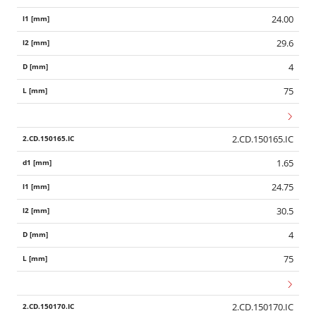
24.00
29.6
4
75
2.CD.150165.IC
1.65
24.75
30.5
4
75
2.CD.150170.IC