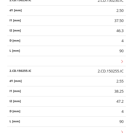
2.CD.150250.IC
2.50
37.50
46.3
4
90
2.CD.150255.IC
2.55
38.25
47.2
4
90