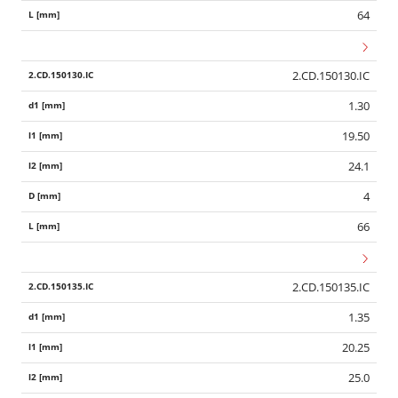
64
2.CD.150130.IC
1.30
19.50
24.1
4
66
2.CD.150135.IC
1.35
20.25
25.0