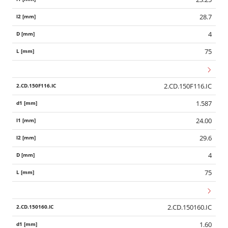
28.7
4
75
2.CD.150F116.IC
1.587
24.00
29.6
4
75
2.CD.150160.IC
1.60