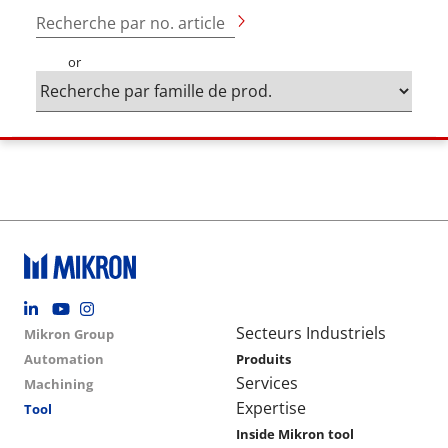
Recherche par no. article
or
Footer social
Group menu
Main navigation
Secteurs Industriels
Mikron Group
Automation
Produits
Services
Machining
Expertise
Tool
Inside Mikron tool