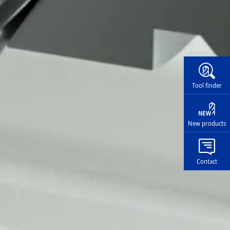
Widg
Tool finder
New products
Contact