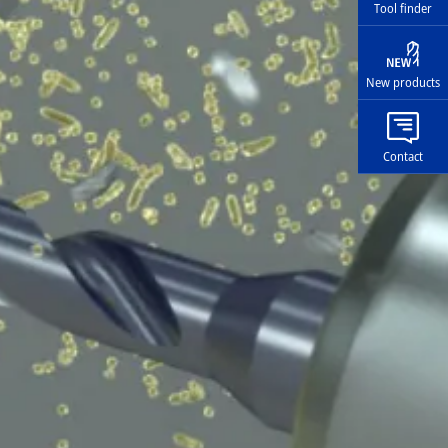
Tool finder
New products
Contact