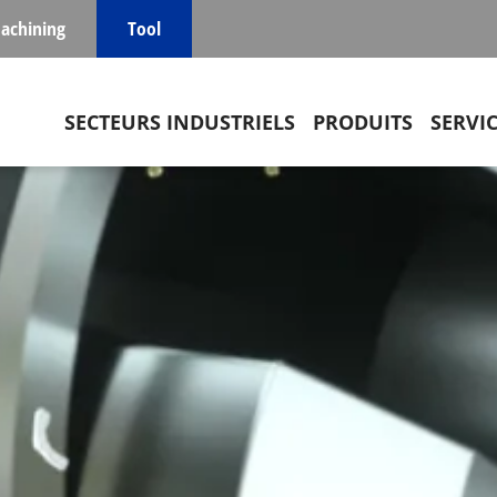
achining
Tool
Main navigation
SECTEURS INDUSTRIELS
PRODUITS
SERVI