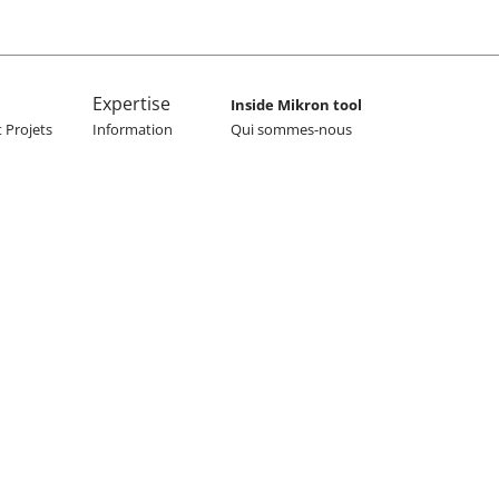
Expertise
Inside Mikron tool
 Projets
Information
Qui sommes-nous
Générale
Histoire
ierie
Acier inoxydable
Pourquoi Mikron
Titane
Tool
Superalliages
Présence Mondiale
Alliages CoCr
Nos marques
Carrières
Durabilité
News & Events
News
Events
Nouveaux produits
Media Library
Contact & Sites