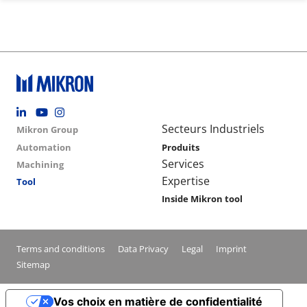
Footer social
Group menu
Main navigation
Secteurs Industriels
Mikron Group
Automation
Produits
Services
Machining
Expertise
Tool
Inside Mikron tool
Conditions footer menu
Terms and conditions
Data Privacy
Legal
Imprint
Sitemap
Vos choix en matière de confidentialité