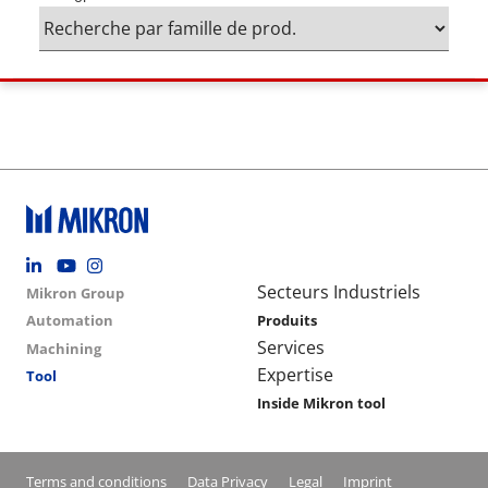
Footer social
Group menu
Main navigation
Secteurs Industriels
Mikron Group
Automation
Produits
Services
Machining
Expertise
Tool
Inside Mikron tool
Conditions footer menu
Terms and conditions
Data Privacy
Legal
Imprint