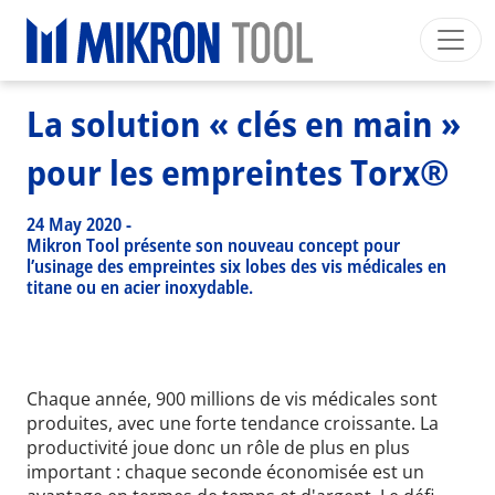
Breadcrumb
Skip to main content
HOME
>
NEWS EVENTS
>
NEWS
>
LA SOLUTION « CLÉS EN MAIN » POUR LES EMPREINTES TORX®
Mikron Group
Automation
Machining
Tool
La solution « clés en main »
Français
Mon Compte
Download
pour les empreintes Torx®
Main navigation
SECTEURS INDUSTRIELS
24 May 2020
-
PRODUITS
Mikron Tool présente son nouveau concept pour
l’usinage des empreintes six lobes des vis médicales en
SERVICES
titane ou en acier inoxydable.
EXPERTISE
INSIDE MIKRON TOOL
Chaque année, 900 millions de vis médicales sont
produites, avec une forte tendance croissante. La
productivité joue donc un rôle de plus en plus
important : chaque seconde économisée est un