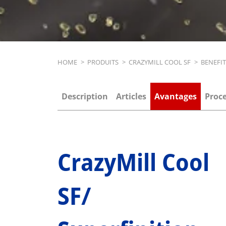
Breadcrumb
HOME
>
PRODUITS
>
CRAZYMILL COOL SF
>
BENEFI
Description
Articles
Avantages
Proc
CrazyMill Cool
SF/