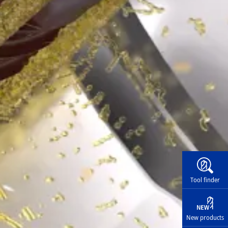
Widg
Tool finder
New products