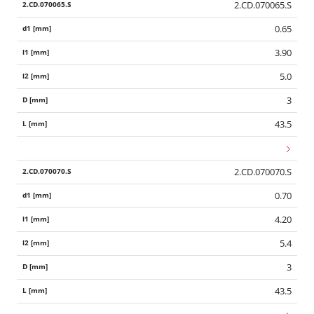
2.CD.070065.S
0.65
3.90
5.0
3
43.5
2.CD.070070.S
0.70
4.20
5.4
Wid
3
43.5