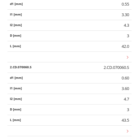
0.55
3.30
4.3
3
42.0
2.CD.070060.S
0.60
3.60
4.7
3
43.5