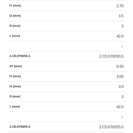
2.70
3.5
3
42.0
2.CD.070050.S
0.50
3.00
3.9
3
42.0
2.CD.070055.S