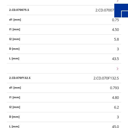
2.CD.070075.S
0.75
4.50
5.8
3
43.5
2.CD.070F132.S
0.793
4.80
6.2
3
45.0