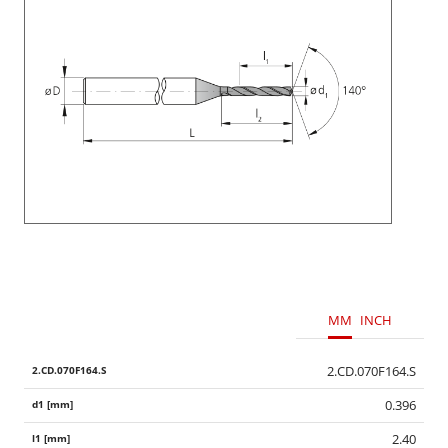
MM
INCH
2.CD.070F164.S
0.396
2.40