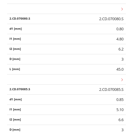
2.CD.070080.S
0.80
4.80
6.2
3
45.0
2.CD.070085.S
0.85
5.10
6.6
3