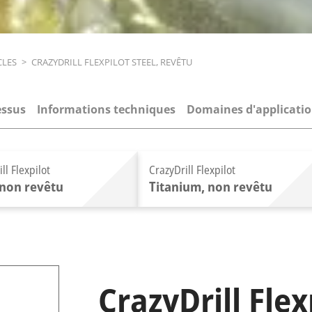
CLES
>
CRAZYDRILL FLEXPILOT STEEL, REVÊTU
essus
Informations techniques
Domaines d'applicati
ll Flexpilot
CrazyDrill Flexpilot
, non revêtu
Titanium, non revêtu
CrazyDrill Flex