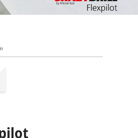
on
pilot