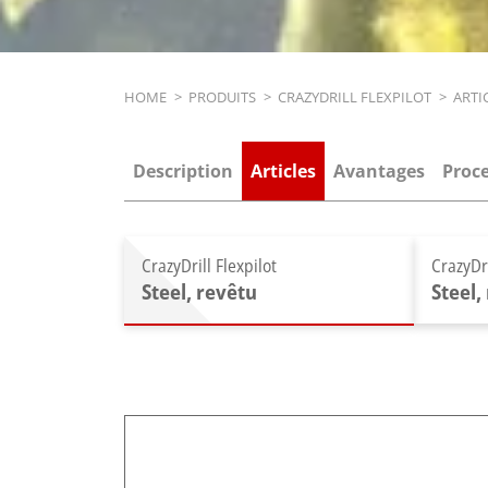
Breadcrumb
HOME
>
PRODUITS
>
CRAZYDRILL FLEXPILOT
>
ARTI
Description
Articles
Avantages
Proc
CrazyDrill Flexpilot
CrazyDri
Steel, revêtu
Steel