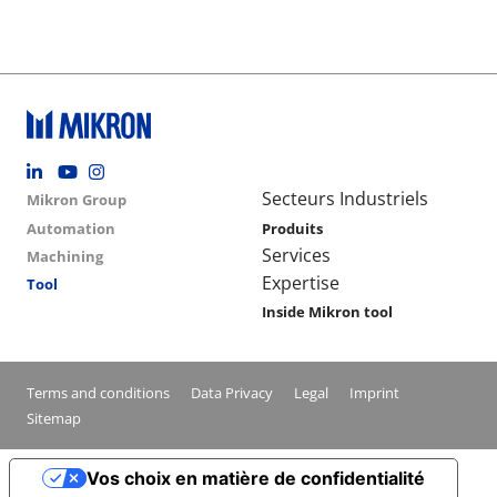
Footer social
Group menu
Main navigation
Secteurs Industriels
Mikron Group
Automation
Produits
Services
Machining
Expertise
Tool
Inside Mikron tool
Conditions footer menu
Terms and conditions
Data Privacy
Legal
Imprint
Sitemap
Vos choix en matière de confidentialité