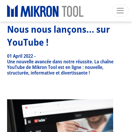
Breadcrumb
Skip to main content
HOME
>
NEWS EVENTS
>
NEWS
>
NOUS NOUS LANÇONS... SUR YOUTUBE !
Nous nous lançons... sur
Mikron Group
Automation
Machining
Tool
Français
Mon Compte
Download
YouTube !
Main navigation
SECTEURS INDUSTRIELS
01 April 2022
-
PRODUITS
Une nouvelle avancée dans notre réussite. La chaîne
YouTube de Mikron Tool est en ligne : nouvelle,
SERVICES
structurée, informative et divertissante !
EXPERTISE
INSIDE MIKRON TOOL