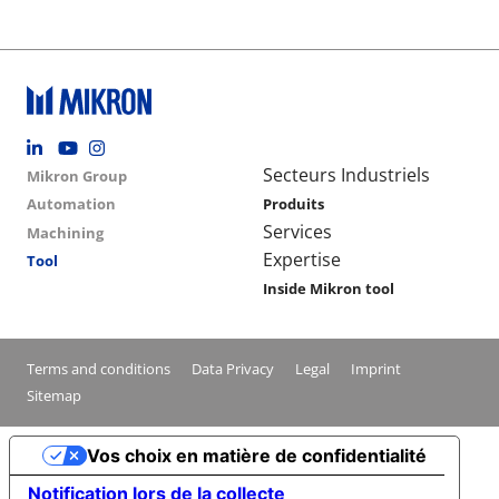
Footer social
Group menu
Main navigation
Secteurs Industriels
Mikron Group
Automation
Produits
Services
Machining
Expertise
Tool
Inside Mikron tool
Conditions footer menu
Terms and conditions
Data Privacy
Legal
Imprint
Sitemap
Vos choix en matière de confidentialité
Notification lors de la collecte