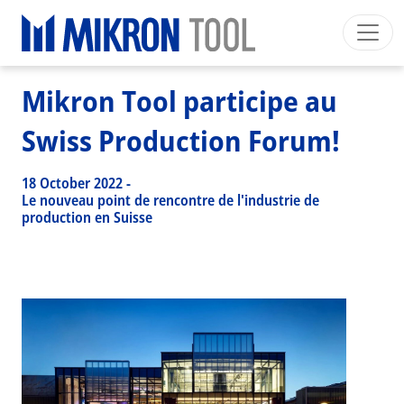
Breadcrumb
Skip to main content
HOME
>
NEWS EVENTS
>
NEWS
>
MIKRON TOOL PARTICIPE AU SWISS PRODUCTION FORUM!
Mikron Group
Automation
Machining
Tool
Mikron Tool participe au
Français
Mon Compte
Download
Swiss Production Forum!
Main navigation
SECTEURS INDUSTRIELS
18 October 2022
-
PRODUITS
Le nouveau point de rencontre de l'industrie de
production en Suisse
SERVICES
EXPERTISE
INSIDE MIKRON TOOL