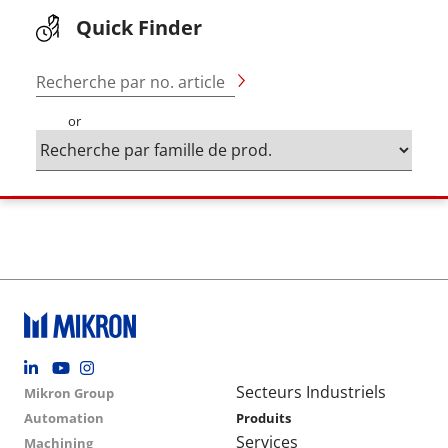
Quick Finder
Recherche par no. article
or
Footer social
Group menu
Main navigation
Secteurs Industriels
Mikron Group
Automation
Produits
Services
Machining