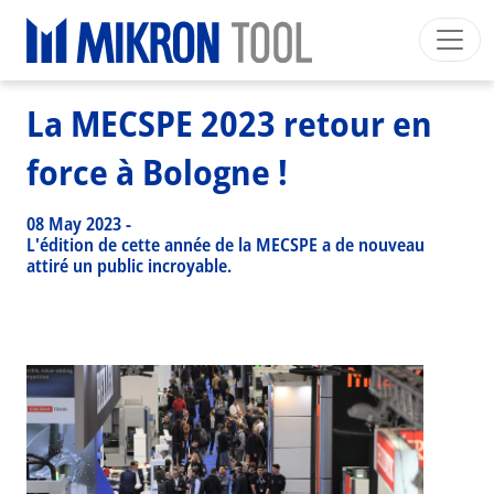
Breadcrumb
Skip to main content
HOME
>
NEWS EVENTS
>
NEWS
>
LA MECSPE 2023 RETOUR EN FORCE À BOLOGNE !
Mikron Group
Automation
Machining
Tool
La MECSPE 2023 retour en
Français
Mon Compte
Download
force à Bologne !
Main navigation
SECTEURS INDUSTRIELS
08 May 2023
-
PRODUITS
L'édition de cette année de la MECSPE a de nouveau
attiré un public incroyable.
SERVICES
EXPERTISE
INSIDE MIKRON TOOL