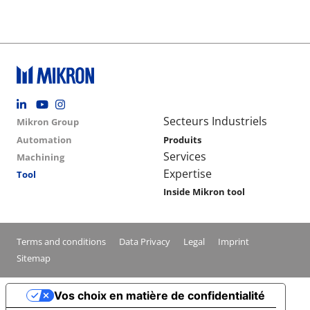
Footer social
Group menu
Main navigation
Secteurs Industriels
Mikron Group
Automation
Produits
Services
Machining
Expertise
Tool
Inside Mikron tool
Conditions footer menu
Terms and conditions
Data Privacy
Legal
Imprint
Sitemap
Vos choix en matière de confidentialité