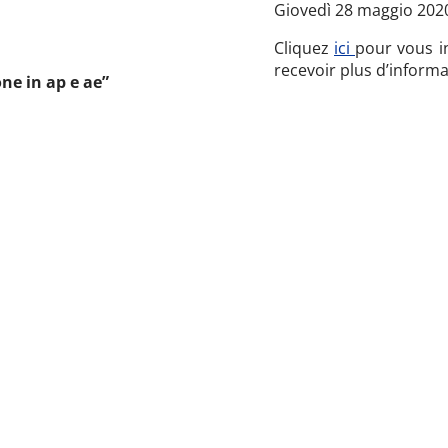
Giovedì 28 maggio 2020
Cliquez
ici
pour vous in
recevoir plus d’informa
one in ap e ae”
Quick Finder
Recherche par no. article
or