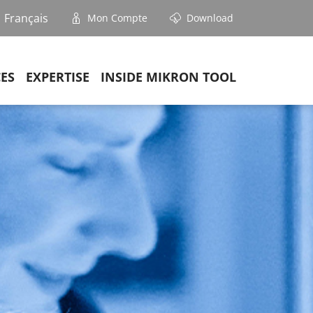
Français
Mon Compte
Download
CES
EXPERTISE
INSIDE MIKRON TOOL