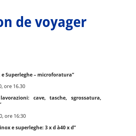
ion de voyager
X e Superleghe – microforatura”
, ore 16.30
lavorazioni: cave, tasche, sgrossatura,
”
, ore 16:30
nox e superleghe: 3 x d à40 x d”