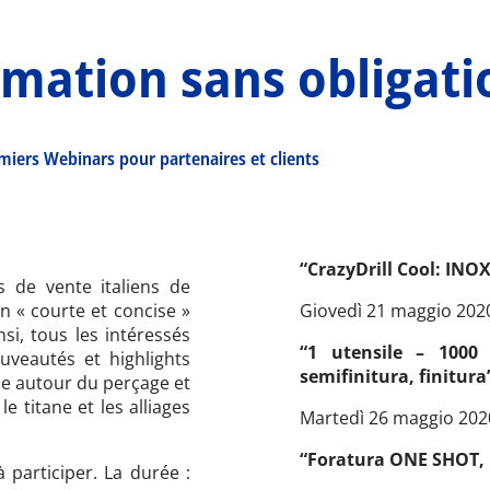
rmation sans obligat
miers Webinars pour partenaires et clients
“CrazyDrill Cool: INO
 de vente italiens de
n « courte et concise »
Giovedì 21 maggio 2020
si, tous les intéressés
“1 utensile – 1000 
veautés et highlights
semifinitura, finitura
ne autour du perçage et
e titane et les alliages
Martedì 26 maggio 2020
“Foratura ONE SHOT, i
à participer. La durée :