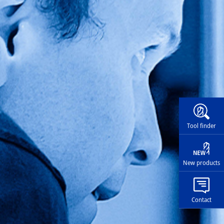
Widg
Tool finder
New products
Contact